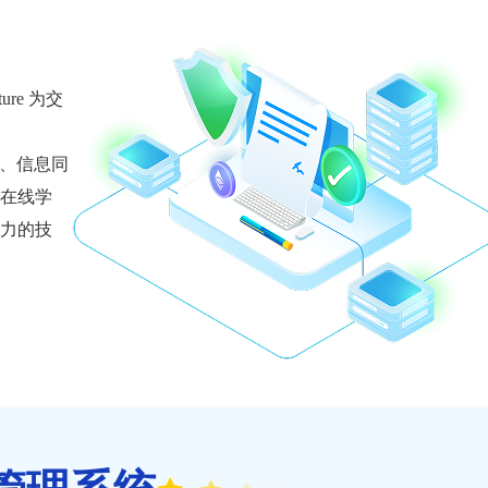
e 为交
理、信息同
在线学
力的技