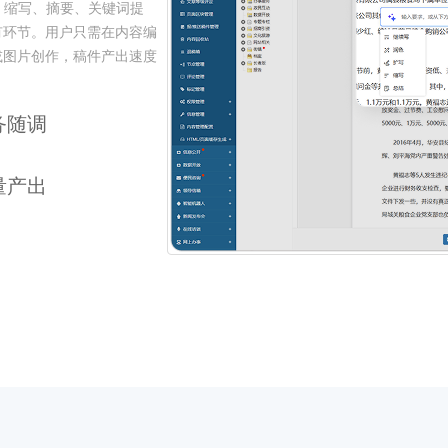
、缩写、摘要、关键词提
随业务随调
有环节。用户只需在内容编
或图片创作，稿件产出速度
接口、豆包四大主流大模型，用
量产出
封面、配图、翻译等核心功
模板类型、模板名称、模块
创作不再失控。
轮均可实时预览，这种交互
大模型，通过文本可快速生
片。