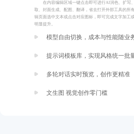
在内容编辑区域一键点击即可进行AI润色、扩写
模型自由切换，成本与性能
取、封面生成、配图、翻译，省去打开外部工具的所
辑页面选中文本或点击对应图标，即可完成文字加工
支持接入DeepSeek、腾讯混元、OpenAI兼容
明显提升。
户根据需求切换模型，真正做到“按业务线选模型”。
提示词模板库，实现风格统一批
针对润色、扩写、摘要、关键词、总结、检查、
多轮对话实时预览，创作更精准
能，系统预置提示词模板，后台可随时编辑，支持对
内容进行编辑。规范AI输出始终遵循企业调性，批量
在生成图片或长文本时，系统支持多轮对话，每
文生图 视觉创作零门槛
式创作方式大幅提升输出质量，避免结果偏差。
内置火山引擎和腾讯混元两大国内优秀的文生图
成封面图或者配图，也可在任意段落插入AI生成的图