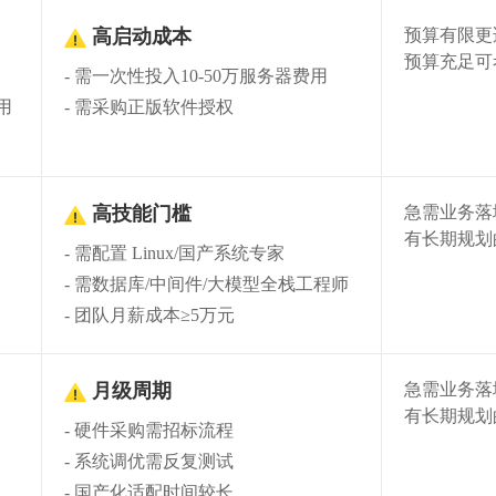
高启动成本
预算有限更
预算充足可
需一次性投入10-50万服务器费用
⚠
用
需采购正版软件授权
高技能门槛
急需业务落
有长期规划
需配置 Linux/国产系统专家
⚠
需数据库/中间件/大模型全栈工程师
团队月薪成本≥5万元
月级周期
急需业务落
有长期规划
硬件采购需招标流程
⚠
系统调优需反复测试
国产化适配时间较长