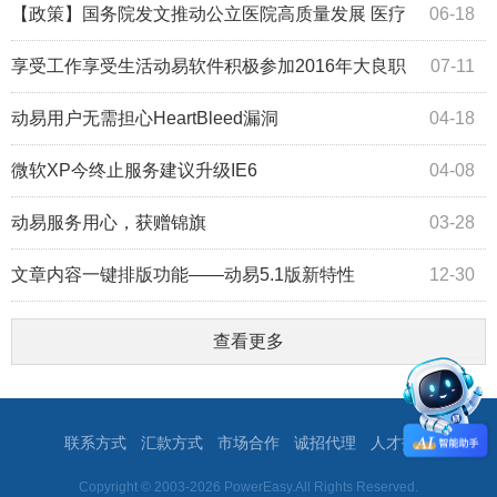
【政策】国务院发文推动公立医院高质量发展 医疗
06-18
信息化将提速
享受工作享受生活动易软件积极参加2016年大良职
07-11
工体育节
动易用户无需担心HeartBleed漏洞
04-18
微软XP今终止服务建议升级IE6
04-08
动易服务用心，获赠锦旗
03-28
文章内容一键排版功能——动易5.1版新特性
12-30
查看更多
联系方式
汇款方式
市场合作
诚招代理
人才招聘
Copyright © 2003-2026 PowerEasy.All Rights Reserved.