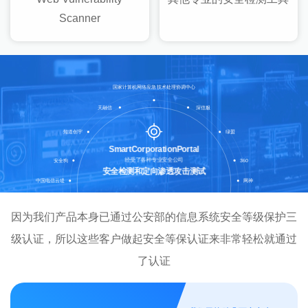
Scanner
国家计算机网络应急技术处理协调中心
天融信
深信服
知道创宇
绿盟
SmartCorporationPortal
经受了各种专业安全公司
安全狗
360
安全检测和定向渗透攻击测试
中国电信云堤
网神
因为我们产品本身已通过公安部的信息系统安全等级保护三
级认证，所以这些客户做起安全等保认证来非常轻松就通过
了认证