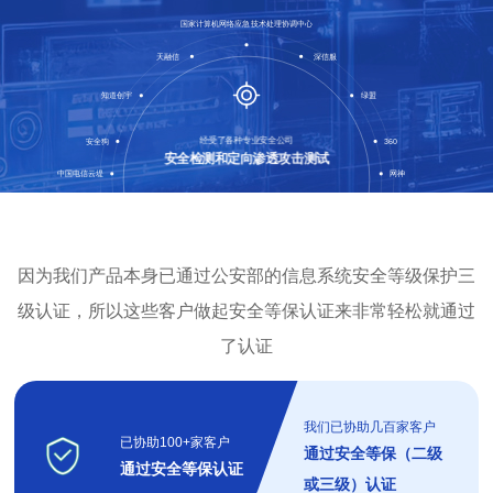
国家计算机网络应急技术处理协调中心
天融信
深信服
知道创宇
绿盟
协会门户网站解决方案
经受了各种专业安全公司
安全狗
360
安全检测和定向渗透攻击测试
中国电信云堤
网神
因为我们产品本身已通过公安部的信息系统安全等级保护三
级认证，所以这些客户做起安全等保认证来非常轻松就通过
了认证
我们已协助几百家客户
已协助100+家客户
通过安全等保（二级
通过安全等保认证
或三级）认证