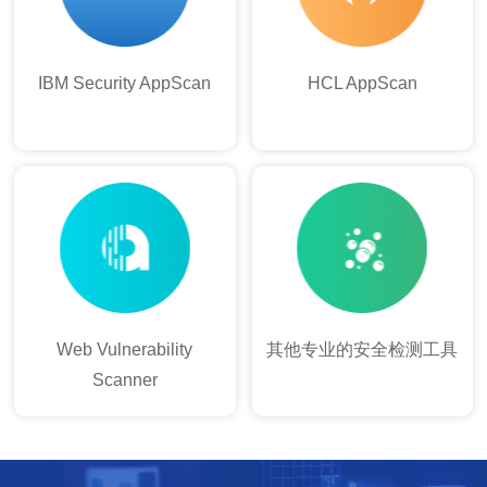
IBM Security AppScan
HCL AppScan
Web Vulnerability
其他专业的安全检测工具
Scanner