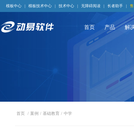
模板中心
|
模板技术中心
|
技术中心
|
无障碍阅读
|
长者助手
|
售
首页
产品
解
首页
/
案例
/
基础教育
/
中学