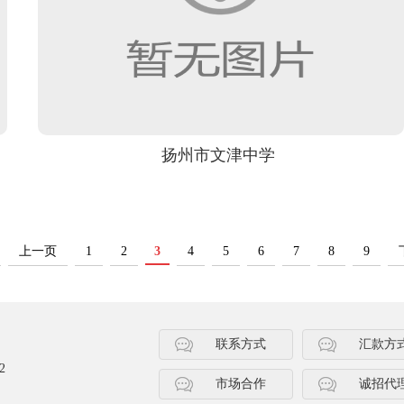
扬州市文津中学
上一页
1
2
3
4
5
6
7
8
9
联系方式
汇款方
2
市场合作
诚招代