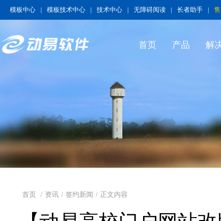
模板中心
|
模板技术中心
|
技术中心
|
无障碍阅读
|
长者助手
|
售
首页
产品
解
首页
/
资讯
/
签约新闻
/
正文内容