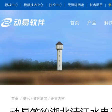
模板中心
|
模板技术中心
|
技术中心
|
无障碍阅读
|
长者助手
|
售
首页
产品
解
首页
/
资讯
/
签约新闻
/
正文内容