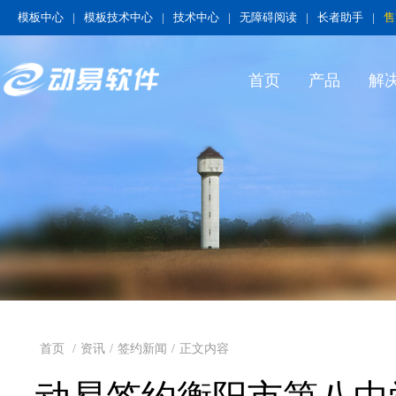
模板中心
|
模板技术中心
|
技术中心
|
无障碍阅读
|
长者助手
|
售
首页
产品
解
首页
/
资讯
/
签约新闻
/
正文内容