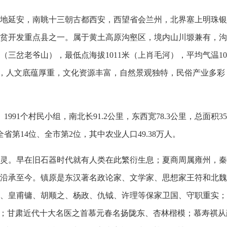
延安，南眺十三朝古都西安，西望省会兰州，北界塞上明珠银
贫开发重点县之一。属于黄土高原沟壑区，境内山川塬兼有，沟
米（三岔老爷山），最低点海拔1011米（上肖毛河），平均气温10
远流长，人文底蕴厚重，文化资源丰富，自然景观独特，民俗产业多
91个村民小组，南北长91.2公里，东西宽78.3公里，总面积35
全省第14位、全市第2位，其中农业人口49.38万人。
。早在旧石器时代就有人类在此繁衍生息；夏商周属雍州，秦
沿承至今。镇原是东汉著名政论家、文学家、思想家王符和北魏
、皇甫镛、胡顺之、杨政、仇钺、许理等保家卫国、守职重实；
明；甘肃近代十大名医之首慕元春名扬陇东、杏林楷模；慕寿祺从