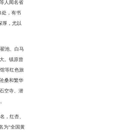
等人闻名省
1处，有书
深厚，尤以
翟池、白马
巨大。镇原曾
馆等红色旅
沧桑和繁华
石空寺、潜
。
名，红杏、
名为“全国黄