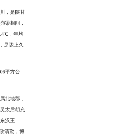
川，是陕甘
峁梁相间，
.4℃，年均
彩，是陇上久
06平方公
属北地郡，
灵太后胡充
东汉王
政清勤，博