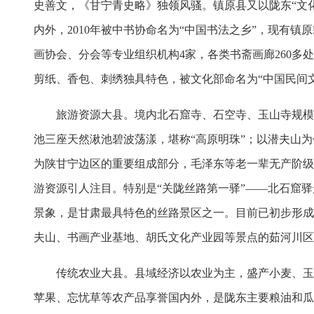
史善文，《甘宁青史略》独领风骚。镇原县又以陇东“文
内外，2010年被中书协命名为“中国书法之乡”，现有镇
画协会、分会等专业组织机构4家，各类书斋画廊260多
剪纸、香包、刺绣独具特色，被文化部命名为“中国民间文
旅游资源大县。境内北石窟寺、石空寺、玉山寺规模宏
池三座天然湫池碧波荡漾，堪称“高原明珠”；以潜夫山
为陕甘宁边区的重要组成部分，毛泽东等老一辈无产阶级
游资源引人注目。特别是“关陇丝路第一驿”——北石窟
景象，是甘肃最具特色的丝路景区之一。目前已初步形成
夫山、书画产业基地、胡氏文化产业园等景点的茹河川区
传统农业大县。县域经济以农业为主，盛产小麦、玉米
苹果、忘忧草等农产品享誉国内外，是陇东主要粮油和瓜菜