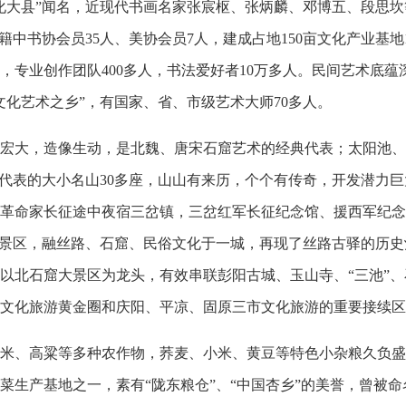
化大县”闻名，近现代书画名家张宸枢、张炳麟、邓博五、段思坎
原籍中书协会员35人、美协会员7人，建成占地150亩文化产业基地
处，专业创作团队400多人，书法爱好者10万多人。民间艺术底蕴
化艺术之乡”，有国家、省、市级艺术大师70多人。
大，造像生动，是北魏、唐宋石窟艺术的经典代表；太阳池、
为代表的大小名山30多座，山山有来历，个个有传奇，开发潜力
革命家长征途中夜宿三岔镇，三岔红军长征纪念馆、援西军纪念
驿景区，融丝路、石窟、民俗文化于一城，再现了丝路古驿的历史
以北石窟大景区为龙头，有效串联彭阳古城、玉山寺、“三池”、
文化旅游黄金圈和庆阳、平凉、固原三市文化旅游的重要接续区
、高粱等多种农作物，荞麦、小米、黄豆等特色小杂粮久负盛
生产基地之一，素有“陇东粮仓”、“中国杏乡”的美誉，曾被命