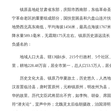
镇原县地处甘肃省东部，庆阳市西南部，东临革命圣地
宁革命老区的重要组成部分，国扶贫困县和六盘山连片扶
地势西北高东南低，平均海拔1456米，最高点海拔1767
降水量589.1毫米，无霜期175天左右。镇原历史源
负盛名的：
地域人口大县。辖13镇6乡、215个行政村、5个社区、19
里，耕地228.48万亩，居全市第一，总人口53.5万人，居
历史文化大县。镇原乃华夏故土，历史悠久，人杰地灵
汉首置临泾县，唐时置原州，元称镇原州，明改州为县，
华的故里。历代文臣武将层出不穷，如李恂、胡奋、席固
符“潜夫论”，蜚声中外；北魏灵太后临朝摄政，治国清