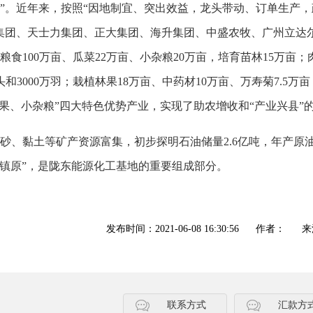
”。近年来，按照“因地制宜、突出效益，龙头带动、订单生产，
集团、天士力集团、正大集团、海升集团、中盛农牧、广州立达
食100万亩、瓜菜22万亩、小杂粮20万亩，培育苗林15万亩；
和3000万羽；栽植林果18万亩、中药材10万亩、万寿菊7.5万
果、小杂粮”四大特色优势产业，实现了助农增收和“产业兴县”
黏土等矿产资源富集，初步探明石油储量2.6亿吨，年产原油
化镇原”，是陇东能源化工基地的重要组成部分。
发布时间：2021-06-08 16:30:56
作者：
来
联系方式
汇款方