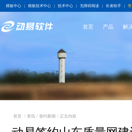
模板中心
|
模板技术中心
|
技术中心
|
无障碍阅读
|
长者助手
|
售
首页
产品
解
首页
/
资讯
/
签约新闻
/
正文内容