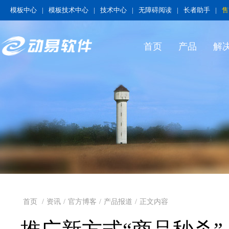
模板中心
|
模板技术中心
|
技术中心
|
无障碍阅读
|
长者助手
|
售
首页
产品
解
首页
/
资讯
/
官方博客
/
产品报道
/
正文内容