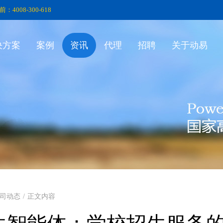
前：4008-300-618
决方案
案例
资讯
代理
招聘
关于动易
司动态
/
正文内容