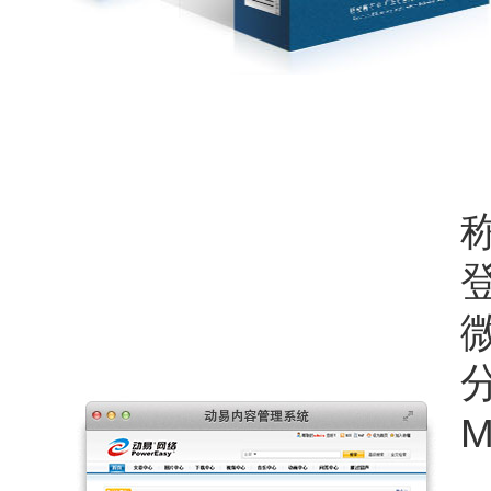
称
微
M