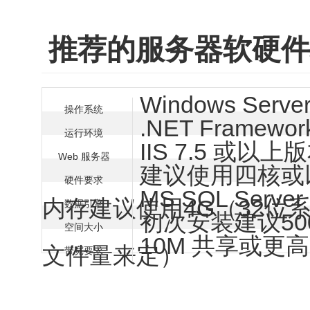
推荐的服务器软硬件
Windows Serve
操作系统
.NET Framework
运行环境
IIS 7.5 或以上
Web 服务器
建议使用四核或
硬件要求
MS SQL Server 
内存建议使用4G（32位
数据引擎
初次安装建议5
空间大小
10M 共享或
文件量来定）
带宽要求