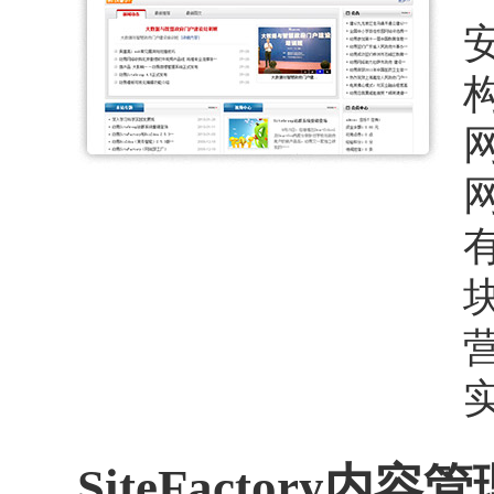
网
SiteFactor