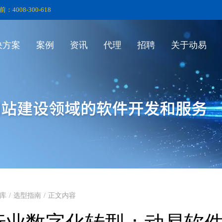
前：4008-300-618
决方案
案例
资讯
代理
招聘
关于动易
库
/
选型指南
/
正文内容