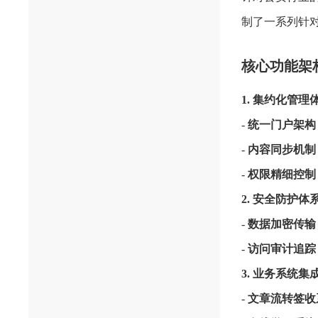
制了一系列针
核心功能架
1. 集约化管理
-
统一门户架构
-
内容同步机制
-
权限精细控制
2. 安全防护体
-
数据加密传输
-
访问审计追踪
3. 业务系统集
-
文章流转签收