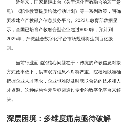
近年来，国家相继出台《关于深化产教融合的若干意
见》《职业教育提质培优行动计划》等一系列政策，明确
要求建立产教融合信息服务平台。2023年教育部数据显
示，全国已培育产教融合型企业超过8000家，预计到
2025年，产教融合数字化平台市场规模将达到百亿级
别。
当前行业面临的核心问题在于：传统的产教信息对接
方式效率低下，供需双方信息不对称严重。院校难以准确
把握企业人才需求，企业也难以及时获取合适的技术和人
才资源。这种结构性矛盾亟需通过专业的数字化平台来解
决。
深层困境：多维度痛点亟待破解