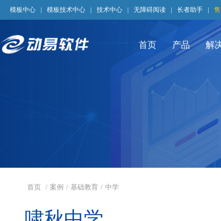
模板中心
|
模板技术中心
|
技术中心
|
无障碍阅读
|
长者助手
|
售
首页
产品
解
首页
/
案例
/
基础教育
/
中学
啸秋中学