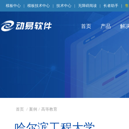
模板中心
|
模板技术中心
|
技术中心
|
无障碍阅读
|
长者助手
|
售
首页
产品
解
首页
/
案例
/
高等教育
哈尔滨工程大学